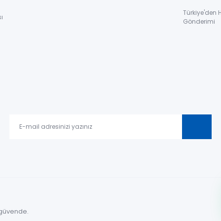
Türkiye'den 
ı
Gönderimi
le güvende.