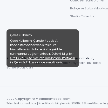
Outlet Seri Sonu Ürünler
Bahçe ve Balkon Mobilyas
Studio Collection
Çerez Kullanımı
Çerez Kullanımı Çerezler (cookie),
modalifemoebel web sitesini ve
hizmetlerimizi daha etkin bir şekilde
sunmamızı sağlamaktadır. Detaylı bilgi için
Gizlilik ve Kişisel Verilerin Korunması Politikası
Kampanyalar ve en yeni ürünlerimizden haberiniz olsun,
ile
Çerez Politikasını
inceleyebilirsiniz.
E-Mail adresinizi haber listemize ücretsiz kaydedin, bizi takip
etmeye başlayın.
2022 Copyright © Modalifemoebel.com
Tüm hakları saklıdır | Kredi kartı bilgileriniz 256Bit SSL sertifikası i