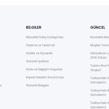
BİLGİLER
GÜNCEL
Mesafeli Satış Sözleşmesi
Modalife Ne
Ödeme ve Teslimat
Müşteri Yoru
Gizlilik ve Güvenlik
Sikayetvar.c
2019 Ödülü
Garanti Şartları
Takımı Boz! 
İade ve Değişim Koşulları
Oluştur!
Kişisel Verilerin Korunması
Türkiye'den
Gönderimi
sı
Garanti Belgesi
Türkiye'den 
Gönderimi
ı
Türkiye'den 
Gönderimi