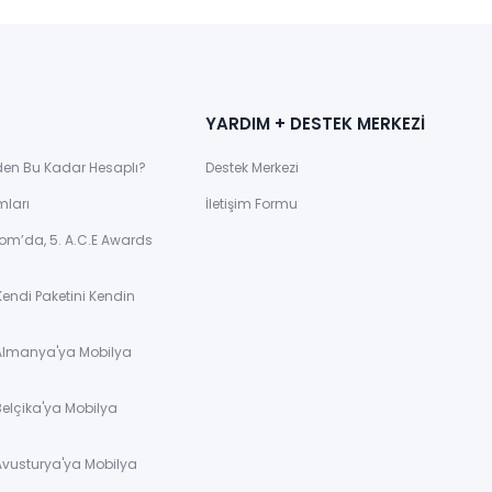
YARDIM + DESTEK MERKEZİ
den Bu Kadar Hesaplı?
Destek Merkezi
mları
İletişim Formu
om’da, 5. A.C.E Awards
Kendi Paketini Kendin
 Almanya'ya Mobilya
Belçika'ya Mobilya
Avusturya'ya Mobilya