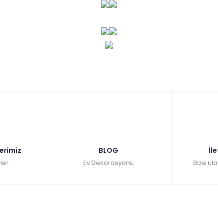
lerimiz
BLOG
İl
ler
Ev Dekorasyonu
Bize ula