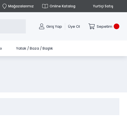
Mağazalarımız
Online Katalog
Yurtiçi Satış
Giriş Yap
Üye Ol
Sepetim
ı
Yatak / Baza / Başlık