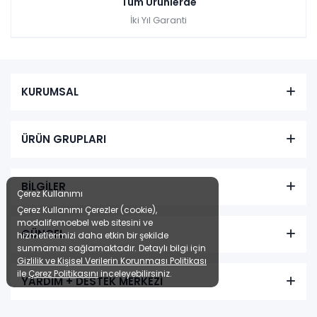
Tüm Ürünlerde
İki Yıl Garanti
KURUMSAL
ÜRÜN GRUPLARI
BİLGİLER
Çerez Kullanımı
Çerez Kullanımı Çerezler (cookie),
modalifemoebel web sitesini ve
GÜNCEL
hizmetlerimizi daha etkin bir şekilde
sunmamızı sağlamaktadır. Detaylı bilgi için
Gizlilik ve Kişisel Verilerin Korunması Politikası
ile
Çerez Politikasını
inceleyebilirsiniz.
YARDIM + DESTEK MERKEZİ