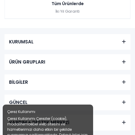
Tüm Ürünlerde
İki Yıl Garanti
KURUMSAL
ÜRÜN GRUPLARI
BİLGİLER
GÜNCEL
Çerez Kullanımı
Çerez Kullanımı Çerezler (cookie),
YARDIM + DESTEK MERKEZİ
modalifemoebel web sitesini ve
hizmetlerimizi daha etkin bir şekilde
sunmamızı sağlamaktadır. Detaylı bilgi için