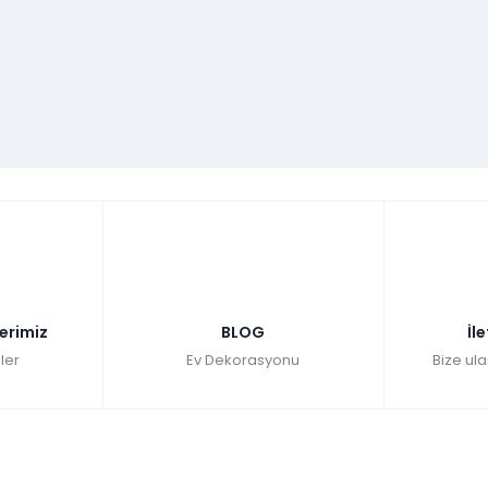
lerimiz
BLOG
İl
ler
Ev Dekorasyonu
Bize ula