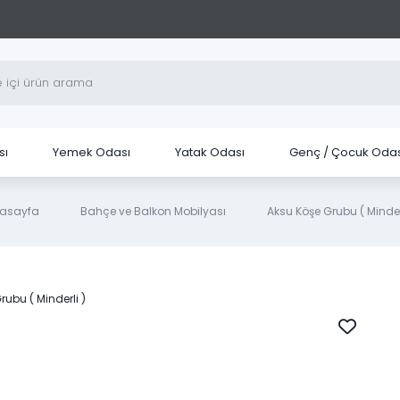
sı
Yemek Odası
Yatak Odası
Genç / Çocuk Odas
asayfa
Bahçe ve Balkon Mobilyası
Aksu Köşe Grubu ( Minderl