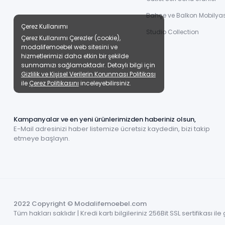
Bahçe ve Balkon Mobilyas
Çerez Kullanımı
Studio Collection
Çerez Kullanımı Çerezler (cookie),
modalifemoebel web sitesini ve
hizmetlerimizi daha etkin bir şekilde
sunmamızı sağlamaktadır. Detaylı bilgi için
Gizlilik ve Kişisel Verilerin Korunması Politikası
ile
Çerez Politikasını
inceleyebilirsiniz.
Kampanyalar ve en yeni ürünlerimizden haberiniz olsun,
E-Mail adresinizi haber listemize ücretsiz kaydedin, bizi takip
etmeye başlayın.
2022 Copyright © Modalifemoebel.com
Tüm hakları saklıdır | Kredi kartı bilgileriniz 256Bit SSL sertifikası i