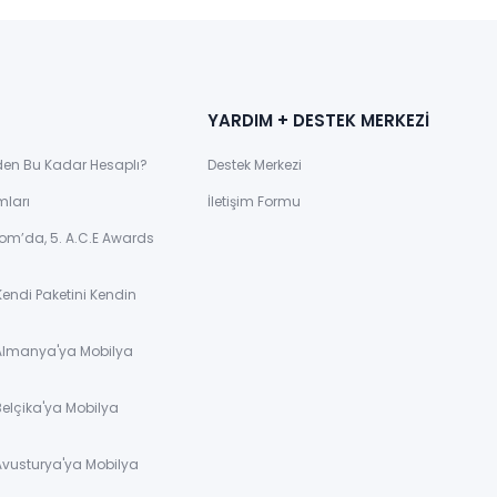
YARDIM + DESTEK MERKEZİ
den Bu Kadar Hesaplı?
Destek Merkezi
mları
İletişim Formu
om’da, 5. A.C.E Awards
Kendi Paketini Kendin
 Almanya'ya Mobilya
Belçika'ya Mobilya
Avusturya'ya Mobilya