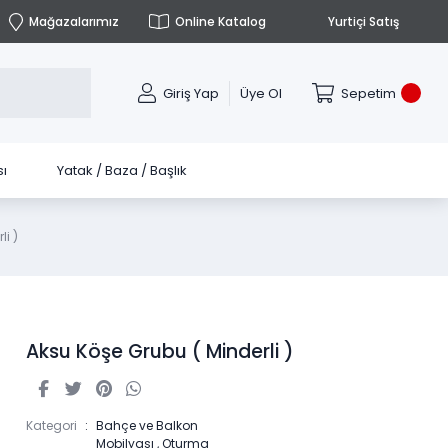
Mağazalarımız
Online Katalog
Yurtiçi Satış
Giriş Yap
Üye Ol
Sepetim
ı
Yatak / Baza / Başlık
i )
Aksu Köşe Grubu ( Minderli )
Kategori
Bahçe ve Balkon
Mobilyası
,
Oturma