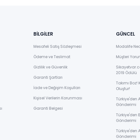
BİLGİLER
GÜNCEL
Mesafeli Satış Sözleşmesi
Modalife Ne
Ödeme ve Teslimat
Müşteri Yoru
Gizlilik ve Güvenlik
Sikayetvar.c
2019 Ödülü
Garanti Şartları
Takımı Boz! 
İade ve Değişim Koşulları
Oluştur!
Kişisel Verilerin Korunması
Türkiye'den
Gönderimi
sı
Garanti Belgesi
Türkiye'den 
Gönderimi
ı
Türkiye'den 
Gönderimi