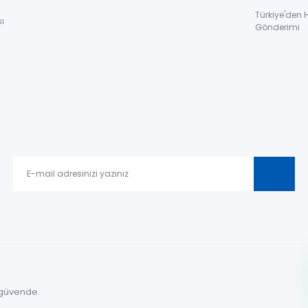
Türkiye'den 
ı
Gönderimi
le güvende.