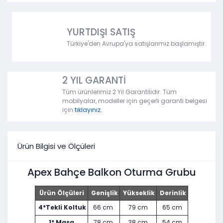
YURTDIŞI SATIŞ
Türkiye'den Avrupa'ya satışlarımız başlamıştır.
2 YIL GARANTİ
Tüm ürünlerimiz 2 Yıl Garantilidir. Tüm
mobilyalar, modeller için geçerli garanti belgesi
için
tıklayınız.
Ürün Bilgisi ve Ölçüleri
Apex Bahçe Balkon Oturma Grubu
Ürün Ölçüleri
Genişlik
Yükseklik
Derinlik
4*Tekli Koltuk
66 cm
79 cm
65 cm
1* Masa
78 cm
38 cm
54 cm