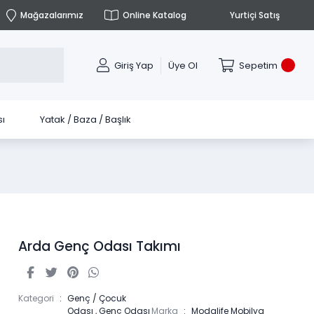
Mağazalarımız
Online Katalog
Yurtiçi Satış
Giriş Yap
Üye Ol
Sepetim
ı
Yatak / Baza / Başlık
Arda Genç Odası Takımı
Kategori
Genç / Çocuk
Odası
,
Genç Odası
Marka
Modalife Mobilya