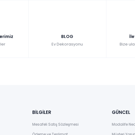
lerimiz
BLOG
İl
ler
Ev Dekorasyonu
Bize ula
BİLGİLER
GÜNCEL
Mesafeli Satış Sözleşmesi
Modalife Ne
Ödeme ve Teslimat
Müşteri Yoru