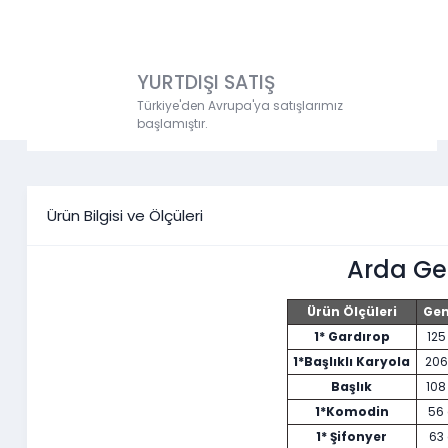
YURTDIŞI SATIŞ
Türkiye'den Avrupa'ya satışlarımız
başlamıştır.
Ürün Bilgisi ve Ölçüleri
Arda Ge
Ürün Ölçüleri
Geni
1* Gardırop
12
1*Başlıklı Karyola
20
Başlık
10
1*Komodin
56
1* Şifonyer
63