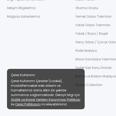
İletişim Bilgilerimiz
Oturma Grubu
Mağaza Adreslerimiz
Yemek Odası Takımları
Yatak Odası Takımları
Yatak / Baza / Başlık
Genç Odası / Çocuk Oda
Pratik Mobilya
Masa Sandalye Takımlar
Outlet Seri Sonu Ürünler
Çerez Kullanımı
Bahçe ve Balkon Mobilyas
Çerez Kullanımı Çerezler (cookie),
Studio Collection
modalifemoebel web sitesini ve
hizmetlerimizi daha etkin bir şekilde
sunmamızı sağlamaktadır. Detaylı bilgi için
Gizlilik ve Kişisel Verilerin Korunması Politikası
ile
Çerez Politikasını
inceleyebilirsiniz.