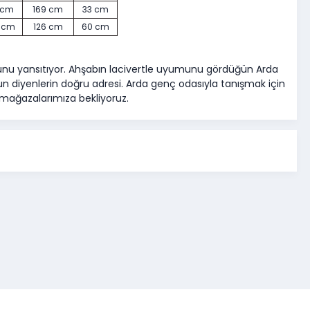
 cm
169 cm
33 cm
 cm
126 cm
60 cm
uhunu yansıtıyor. Ahşabın lacivertle uyumunu gördüğün Arda
n diyenlerin doğru adresi. Arda genç odasıyla tanışmak için
 mağazalarımıza bekliyoruz.