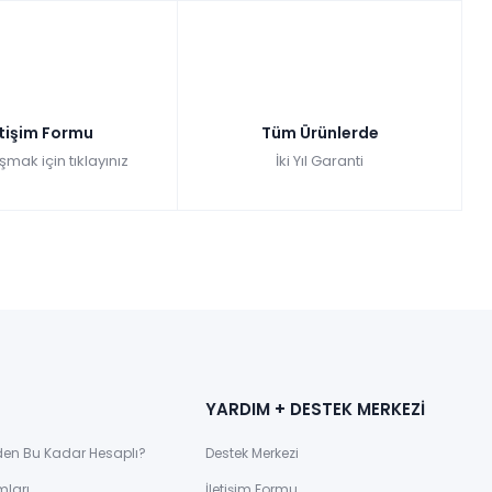
etişim Formu
Tüm Ürünlerde
şmak için tıklayınız
İki Yıl Garanti
YARDIM + DESTEK MERKEZİ
den Bu Kadar Hesaplı?
Destek Merkezi
mları
İletişim Formu