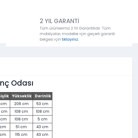
2 YIL GARANTİ
Tüm ürünlerimiz 2 Yıl Garantilidir. Tüm
mobilyalar, modeller için geçerli garanti
belgesi için
tıklayınız.
nç Odası
şlik
Yükseklik
Derinlik
5
cm
206 cm
53 cm
6
cm
108
cm
108
cm
8
cm
108
cm
5
cm
 cm
51 cm
43
cm
 cm
115 cm
43 cm