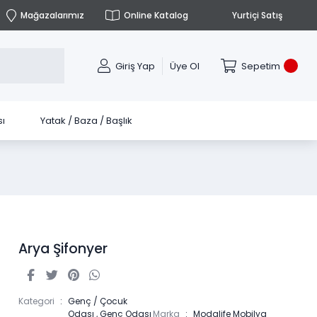
Mağazalarımız
Online Katalog
Yurtiçi Satış
Giriş Yap
Üye Ol
Sepetim
ı
Yatak / Baza / Başlık
Arya Şifonyer
Kategori
Genç / Çocuk
Odası
,
Genç Odası
Marka
Modalife Mobilya