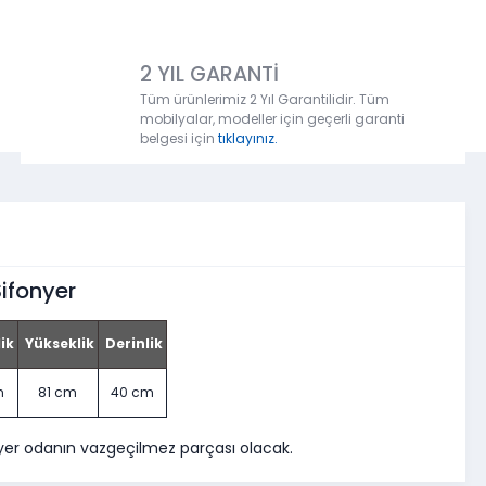
2 YIL GARANTİ
Tüm ürünlerimiz 2 Yıl Garantilidir. Tüm
mobilyalar, modeller için geçerli garanti
belgesi için
tıklayınız.
ifonyer
ik
Yükseklik
Derinlik
m
81 cm
40 cm
yer odanın vazgeçilmez parçası olacak.