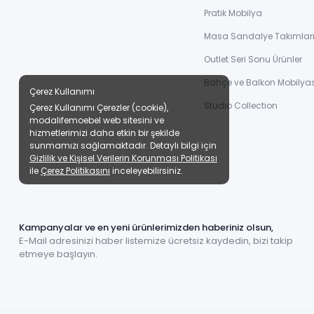
Pratik Mobilya
Masa Sandalye Takımlar
Outlet Seri Sonu Ürünler
Bahçe ve Balkon Mobilyas
Çerez Kullanımı
Studio Collection
Çerez Kullanımı Çerezler (cookie),
modalifemoebel web sitesini ve
hizmetlerimizi daha etkin bir şekilde
sunmamızı sağlamaktadır. Detaylı bilgi için
Gizlilik ve Kişisel Verilerin Korunması Politikası
ile
Çerez Politikasını
inceleyebilirsiniz.
Kampanyalar ve en yeni ürünlerimizden haberiniz olsun,
E-Mail adresinizi haber listemize ücretsiz kaydedin, bizi takip
etmeye başlayın.