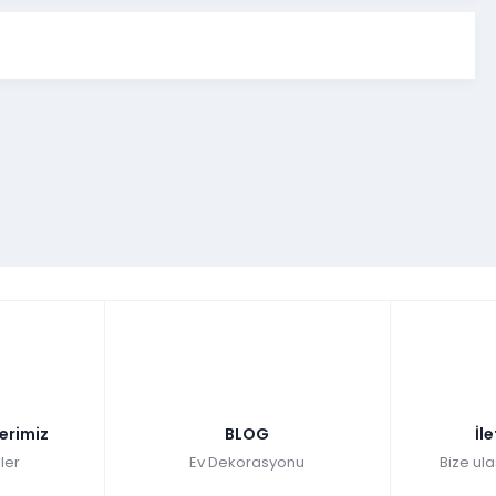
lerimiz
BLOG
İl
ler
Ev Dekorasyonu
Bize ula