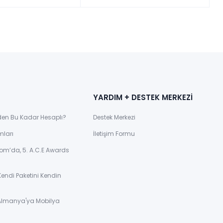
YARDIM + DESTEK MERKEZİ
den Bu Kadar Hesaplı?
Destek Merkezi
mları
İletişim Formu
om’da, 5. A.C.E Awards
Kendi Paketini Kendin
 Almanya'ya Mobilya