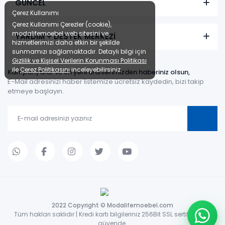
GÜNCEL
Çerez Kullanımı
Çerez Kullanımı Çerezler (cookie),
modalifemoebel web sitesini ve
YARDIM + DESTEK MERKEZİ
hizmetlerimizi daha etkin bir şekilde
sunmamızı sağlamaktadır. Detaylı bilgi için
Gizlilik ve Kişisel Verilerin Korunması Politikası
ile
Çerez Politikasını
inceleyebilirsiniz.
Kampanyalar ve en yeni ürünlerimizden haberiniz olsun,
E-Mail adresinizi haber listemize ücretsiz kaydedin, bizi takip
etmeye başlayın.
2022 Copyright © Modalifemoebel.com
Tüm hakları saklıdır | Kredi kartı bilgileriniz 256Bit SSL sertifikası ile
güvende.