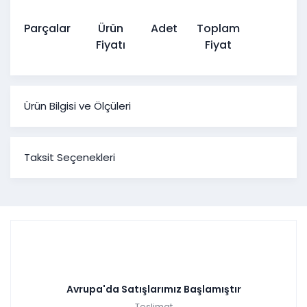
Parçalar
Ürün
Adet
Toplam
Fiyatı
Fiyat
Ürün Bilgisi ve Ölçüleri
Arya Yemek Odası
Taksit Seçenekleri
Ürün
Genişlik
Yükseklik
Derinlik
Ölçüleri
Konsol
197 cm
158 cm
50 cm
Tv
180 cm
54 cm
50 cm
Sehpası
Sabit
160 cm
78 cm
90 cm
Masa
Sandalye
-
-
-
Avrupa'da Satışlarımız Başlamıştır
Teslimat