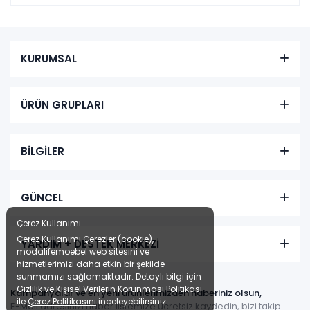
KURUMSAL
ÜRÜN GRUPLARI
BİLGİLER
GÜNCEL
Çerez Kullanımı
Çerez Kullanımı Çerezler (cookie),
YARDIM + DESTEK MERKEZİ
modalifemoebel web sitesini ve
hizmetlerimizi daha etkin bir şekilde
sunmamızı sağlamaktadır. Detaylı bilgi için
Gizlilik ve Kişisel Verilerin Korunması Politikası
Kampanyalar ve en yeni ürünlerimizden haberiniz olsun,
ile
Çerez Politikasını
inceleyebilirsiniz.
E-Mail adresinizi haber listemize ücretsiz kaydedin, bizi takip