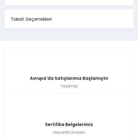
Arya Yemek Odası
Taksit Seçenekleri
Ürün
Genişlik
Yükseklik
Derinlik
Ölçüleri
Konsol
197 cm
158 cm
50 cm
Tv
180 cm
54 cm
50 cm
Sehpası
Sabit
160 cm
78 cm
90 cm
Masa
Sandalye
-
-
-
Avrupa'da Satışlarımız Başlamıştır
Teslimat
Sertifika Belgelerimiz
Garantili Ürünler