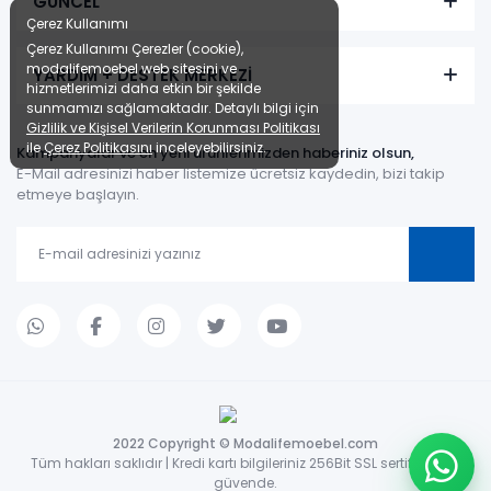
GÜNCEL
Çerez Kullanımı
Çerez Kullanımı Çerezler (cookie),
modalifemoebel web sitesini ve
YARDIM + DESTEK MERKEZİ
hizmetlerimizi daha etkin bir şekilde
sunmamızı sağlamaktadır. Detaylı bilgi için
Gizlilik ve Kişisel Verilerin Korunması Politikası
ile
Çerez Politikasını
inceleyebilirsiniz.
Kampanyalar ve en yeni ürünlerimizden haberiniz olsun,
E-Mail adresinizi haber listemize ücretsiz kaydedin, bizi takip
etmeye başlayın.
2022 Copyright © Modalifemoebel.com
Tüm hakları saklıdır | Kredi kartı bilgileriniz 256Bit SSL sertifikası ile
güvende.