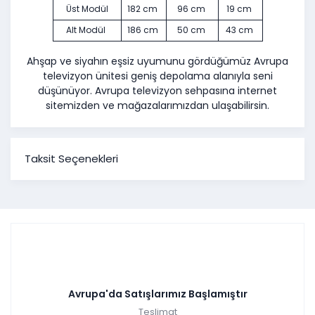
Üst Modül
182 cm
96 cm
19 cm
Alt Modül
186 cm
50 cm
43 cm
Ahşap ve siyahın eşsiz uyumunu gördüğümüz Avrupa
televizyon ünitesi geniş depolama alanıyla seni
düşünüyor. Avrupa televizyon sehpasına internet
sitemizden ve mağazalarımızdan ulaşabilirsin.
Taksit Seçenekleri
Avrupa'da Satışlarımız Başlamıştır
Teslimat