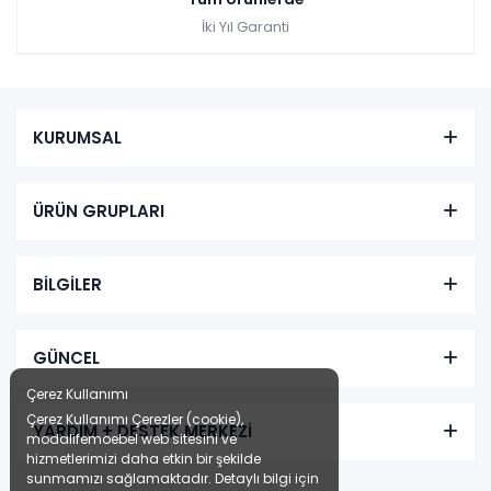
İki Yıl Garanti
KURUMSAL
ÜRÜN GRUPLARI
BİLGİLER
GÜNCEL
Çerez Kullanımı
Çerez Kullanımı Çerezler (cookie),
YARDIM + DESTEK MERKEZİ
modalifemoebel web sitesini ve
hizmetlerimizi daha etkin bir şekilde
sunmamızı sağlamaktadır. Detaylı bilgi için