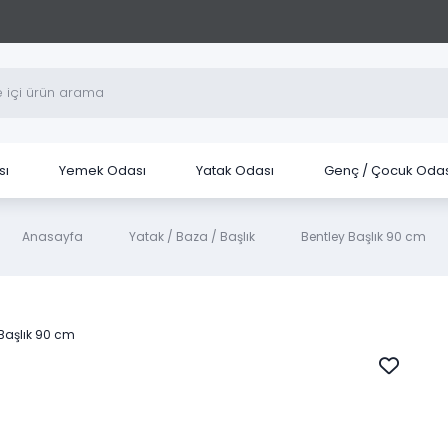
sı
Yemek Odası
Yatak Odası
Genç / Çocuk Odas
Anasayfa
Yatak / Baza / Başlık
Bentley Başlık 90 cm