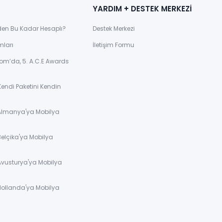
YARDIM + DESTEK MERKEZİ
den Bu Kadar Hesaplı?
Destek Merkezi
mları
İletişim Formu
om’da, 5. A.C.E Awards
Kendi Paketini Kendin
 Almanya'ya Mobilya
Belçika'ya Mobilya
Avusturya'ya Mobilya
Hollanda'ya Mobilya