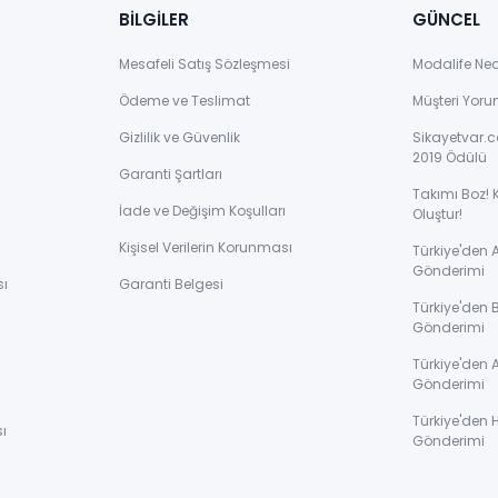
BİLGİLER
GÜNCEL
Mesafeli Satış Sözleşmesi
Modalife Ne
Ödeme ve Teslimat
Müşteri Yoru
Gizlilik ve Güvenlik
Sikayetvar.c
2019 Ödülü
Garanti Şartları
Takımı Boz! 
İade ve Değişim Koşulları
Oluştur!
Kişisel Verilerin Korunması
Türkiye'den
Gönderimi
sı
Garanti Belgesi
Türkiye'den 
Gönderimi
ı
Türkiye'den 
Gönderimi
Türkiye'den 
ı
Gönderimi