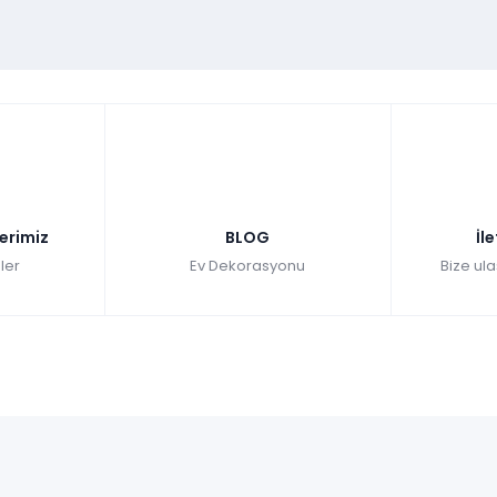
lerimiz
BLOG
İl
ler
Ev Dekorasyonu
Bize ula