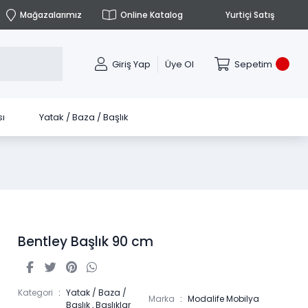
Mağazalarımız
Online Katalog
Yurtiçi Satış
Giriş Yap
Üye Ol
Sepetim
ı
Yatak / Baza / Başlık
Bentley Başlık 90 cm
Kategori
Yatak / Baza /
Marka
Modalife Mobilya
Başlık
,
Başlıklar