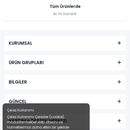
Tüm Ürünlerde
İki Yıl Garanti
KURUMSAL
ÜRÜN GRUPLARI
BİLGİLER
GÜNCEL
Çerez Kullanımı
Çerez Kullanımı Çerezler (cookie),
YARDIM + DESTEK MERKEZİ
modalifemoebel web sitesini ve
hizmetlerimizi daha etkin bir şekilde