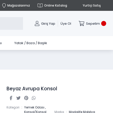
Mağazalarımız
Online Katalog
Yurtiçi Satış
Giriş Yap
Üye Ol
Sepetim
ı
Yatak / Baza / Başlık
Beyaz Avrupa Konsol
Kategori
Yemek Odası
,
Konsol/Konsol
Marka
Modalife Mobilya