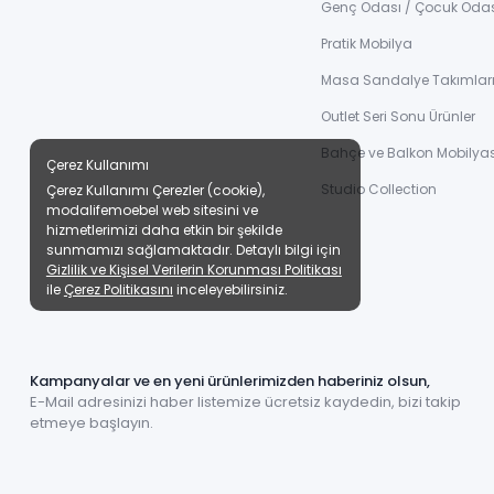
Genç Odası / Çocuk Oda
Pratik Mobilya
Masa Sandalye Takımlar
Outlet Seri Sonu Ürünler
Bahçe ve Balkon Mobilyas
Çerez Kullanımı
Studio Collection
Çerez Kullanımı Çerezler (cookie),
modalifemoebel web sitesini ve
hizmetlerimizi daha etkin bir şekilde
sunmamızı sağlamaktadır. Detaylı bilgi için
Gizlilik ve Kişisel Verilerin Korunması Politikası
ile
Çerez Politikasını
inceleyebilirsiniz.
Kampanyalar ve en yeni ürünlerimizden haberiniz olsun,
E-Mail adresinizi haber listemize ücretsiz kaydedin, bizi takip
etmeye başlayın.