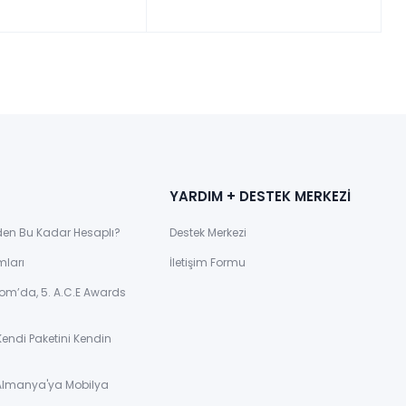
YARDIM + DESTEK MERKEZİ
den Bu Kadar Hesaplı?
Destek Merkezi
mları
İletişim Formu
om’da, 5. A.C.E Awards
Kendi Paketini Kendin
 Almanya'ya Mobilya