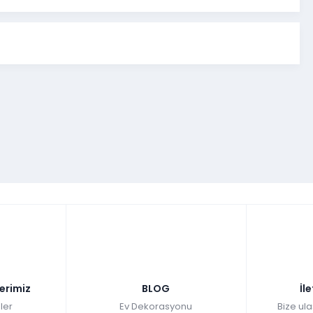
lerimiz
BLOG
İl
ler
Ev Dekorasyonu
Bize ula