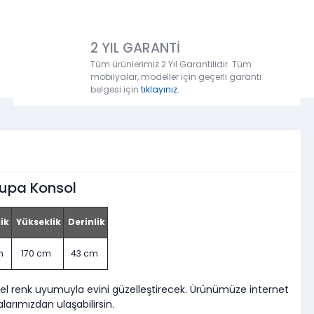
2 YIL GARANTİ
Tüm ürünlerimiz 2 Yıl Garantilidir. Tüm
mobilyalar, modeller için geçerli garanti
belgesi için
tıklayınız.
upa Konsol
ik
Yükseklik
Derinlik
m
170 cm
43 cm
 renk uyumuyla evini güzelleştirecek. Ürünümüze internet
arımızdan ulaşabilirsin.