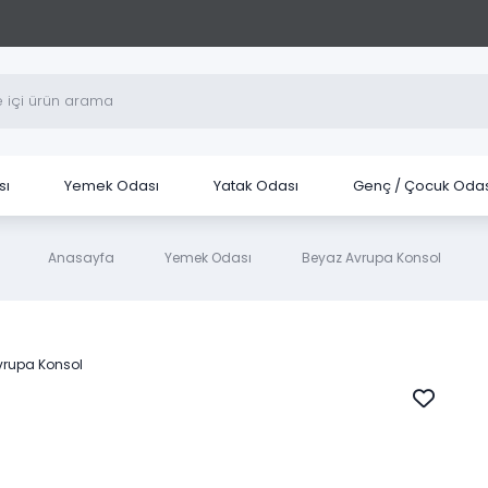
sı
Yemek Odası
Yatak Odası
Genç / Çocuk Odas
Anasayfa
Yemek Odası
Beyaz Avrupa Konsol