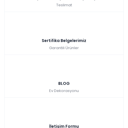
Baza
-
-
-
Teslimat
Takımımız gardırop, şifonyer, şifonyer aynası, başlık, karyola
ve 2 adet komodinden oluşmaktadır.
Sertifika Belgelerimiz
Garantili Ürünler
BLOG
Ev Dekorasyonu
İletişim Formu