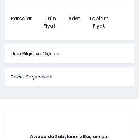
Parçalar
Ürün
Adet
Toplam
Fiyatı
Fiyat
Ürün Bilgisi ve Ölçüleri
Bubble Yatak Odası
Taksit Seçenekleri
Ürün Ölçüleri
Genişlik
Yükseklik
Derinlik
Kapaklı
251 cm
220 cm
58 cm
Gardırop
Şifonyer ve
130 cm
80 cm
44 cm
Şifonyer Aynası
Komodin
61 cm
46 cm
44 cm
Başlık
-
-
-
Karyola
-
-
-
Avrupa'da Satışlarımız Başlamıştır