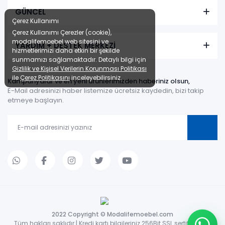
GÜNCEL
Çerez Kullanımı
Çerez Kullanımı Çerezler (cookie),
modalifemoebel web sitesini ve
YARDIM + DESTEK MERKEZİ
hizmetlerimizi daha etkin bir şekilde
sunmamızı sağlamaktadır. Detaylı bilgi için
Gizlilik ve Kişisel Verilerin Korunması Politikası
ile
Çerez Politikasını
inceleyebilirsiniz.
Kampanyalar ve en yeni ürünlerimizden haberiniz olsun,
E-Mail adresinizi haber listemize ücretsiz kaydedin, bizi takip
etmeye başlayın.
2022 Copyright © Modalifemoebel.com
Tüm hakları saklıdır | Kredi kartı bilgileriniz 256Bit SSL sertifikası ile