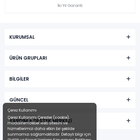
İki Yıl Garanti
KURUMSAL
ÜRÜN GRUPLARI
BİLGİLER
GÜNCEL
Çerez Kullanımı
Çerez Kullanımı Çerezler (cookie),
YARDIM + DESTEK MERKEZİ
modalifemoebel web sitesini ve
hizmetlerimizi daha etkin bir şekilde
sunmamızı sağlamaktadır. Detaylı bilgi için
Gizlilik ve Kişisel Verilerin Korunması Politikası