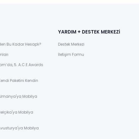
YARDIM + DESTEK MERKEZİ
den Bu Kadar Hesaplı?
Destek Merkezi
mları
İletişim Formu
om’da, 5. A.C.E Awards
Kendi Paketini Kendin
 Almanya'ya Mobilya
Belçika'ya Mobilya
Avusturya'ya Mobilya