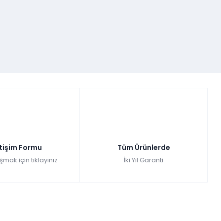
etişim Formu
Tüm Ürünlerde
şmak için tıklayınız
İki Yıl Garanti