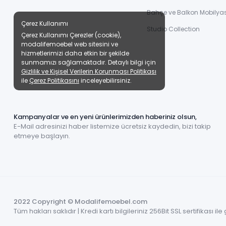
Bahçe ve Balkon Mobilyas
Çerez Kullanımı
Studio Collection
Çerez Kullanımı Çerezler (cookie),
modalifemoebel web sitesini ve
hizmetlerimizi daha etkin bir şekilde
sunmamızı sağlamaktadır. Detaylı bilgi için
Gizlilik ve Kişisel Verilerin Korunması Politikası
ile
Çerez Politikasını
inceleyebilirsiniz.
Kampanyalar ve en yeni ürünlerimizden haberiniz olsun,
E-Mail adresinizi haber listemize ücretsiz kaydedin, bizi takip
etmeye başlayın.
2022 Copyright © Modalifemoebel.com
Tüm hakları saklıdır | Kredi kartı bilgileriniz 256Bit SSL sertifikası i