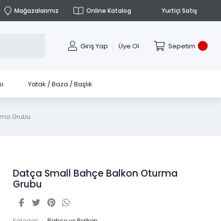
Mağazalarımız
Online Katalog
Yurtiçi Satış
Giriş Yap
Üye Ol
Sepetim
ı
Yatak / Baza / Başlık
rma Grubu
Datça Small Bahçe Balkon Oturma
Grubu
Kategori
Bahçe ve Balkon