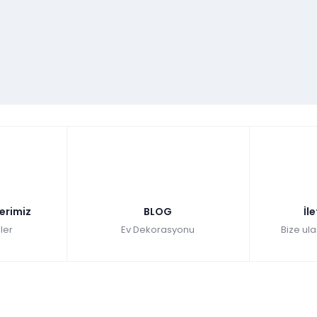
lerimiz
BLOG
İl
ler
Ev Dekorasyonu
Bize ula