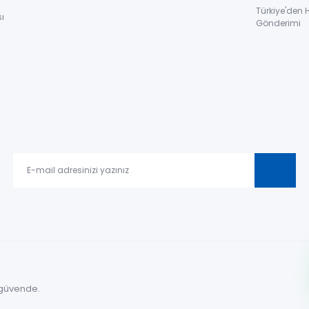
Türkiye'den 
ı
Gönderimi
le güvende.