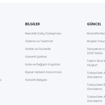
BİLGİLER
GÜNCEL
Mesafeli Satış Sözleşmesi
Modalife Ne
Ödeme ve Teslimat
Müşteri Yoru
Gizlilik ve Güvenlik
Sikayetvar.c
2019 Ödülü
Garanti Şartları
Takımı Boz! 
İade ve Değişim Koşulları
Oluştur!
Kişisel Verilerin Korunması
Türkiye'den
Gönderimi
sı
Garanti Belgesi
Türkiye'den 
Gönderimi
ı
Türkiye'den 
Gönderimi