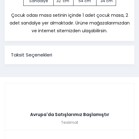
Sandalye
32 cm
54 cm
34 cm
Çocuk odası masa setinin içinde
1 adet çocuk masa, 2
adet sandalye
yer almaktadır. Ürüne
mağazalarımızdan
ve internet sitemizden ulaşabilirsin.
Taksit Seçenekleri
Avrupa'da Satışlarımız Başlamıştır
Teslimat