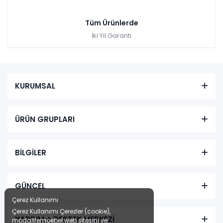
Tüm Ürünlerde
İki Yıl Garanti
KURUMSAL
ÜRÜN GRUPLARI
BİLGİLER
GÜNCEL
Çerez Kullanımı
Çerez Kullanımı Çerezler (cookie),
YARDIM + DESTEK MERKEZİ
modalifemoebel web sitesini ve