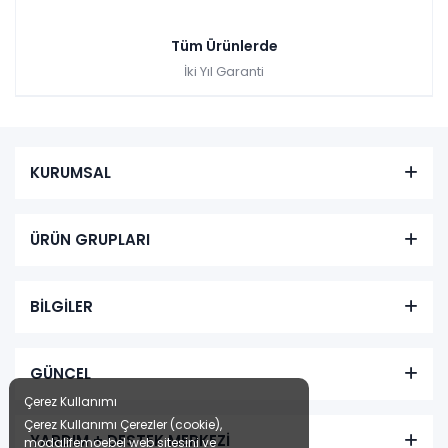
Tüm Ürünlerde
İki Yıl Garanti
KURUMSAL
ÜRÜN GRUPLARI
BİLGİLER
GÜNCEL
Çerez Kullanımı
Çerez Kullanımı Çerezler (cookie),
YARDIM + DESTEK MERKEZİ
modalifemoebel web sitesini ve