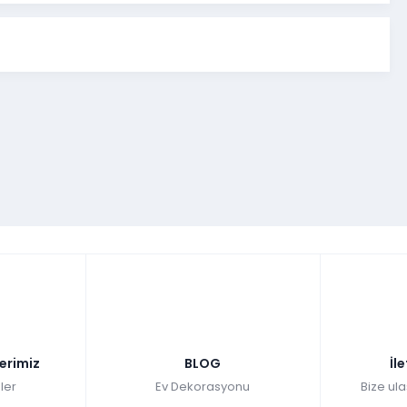
lerimiz
BLOG
İl
ler
Ev Dekorasyonu
Bize ula