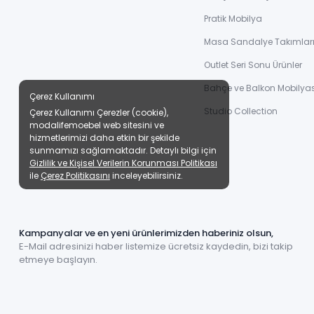
Pratik Mobilya
Masa Sandalye Takımlar
Outlet Seri Sonu Ürünler
Bahçe ve Balkon Mobilyas
Çerez Kullanımı
Studio Collection
Çerez Kullanımı Çerezler (cookie),
modalifemoebel web sitesini ve
hizmetlerimizi daha etkin bir şekilde
sunmamızı sağlamaktadır. Detaylı bilgi için
Gizlilik ve Kişisel Verilerin Korunması Politikası
ile
Çerez Politikasını
inceleyebilirsiniz.
Kampanyalar ve en yeni ürünlerimizden haberiniz olsun,
E-Mail adresinizi haber listemize ücretsiz kaydedin, bizi takip
etmeye başlayın.