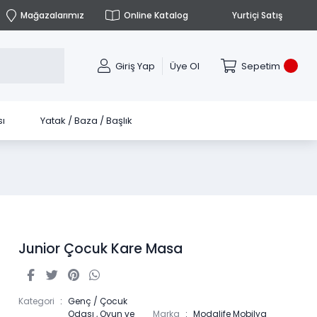
Mağazalarımız
Online Katalog
Yurtiçi Satış
Giriş Yap
Üye Ol
Sepetim
ı
Yatak / Baza / Başlık
Junior Çocuk Kare Masa
Kategori
Genç / Çocuk
Odası
,
Oyun ve
Marka
Modalife Mobilya