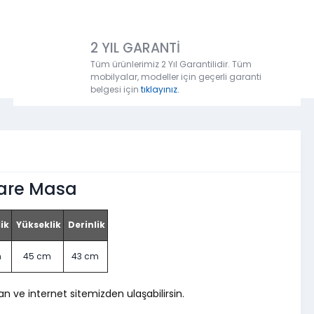
2 YIL GARANTİ
Tüm ürünlerimiz 2 Yıl Garantilidir. Tüm
mobilyalar, modeller için geçerli garanti
belgesi için
tıklayınız.
Kare Masa
ik
Yükseklik
Derinlik
m
45 cm
43 cm
 ve internet sitemizden ulaşabilirsin.