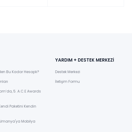
YARDIM + DESTEK MERKEZİ
den Bu Kadar Hesaplı?
Destek Merkezi
mları
İletişim Formu
om’da, 5. A.C.E Awards
Kendi Paketini Kendin
 Almanya'ya Mobilya