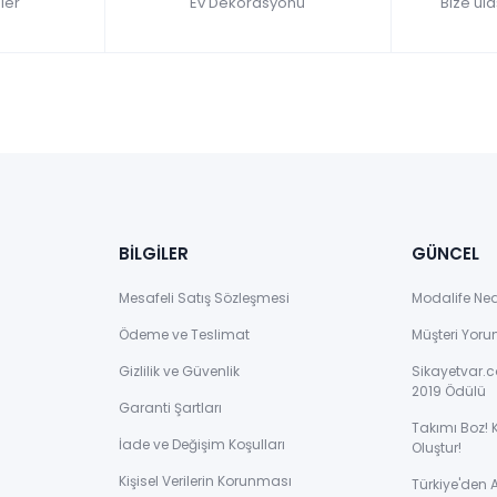
ler
Ev Dekorasyonu
Bize ula
BİLGİLER
GÜNCEL
Mesafeli Satış Sözleşmesi
Modalife Ne
Ödeme ve Teslimat
Müşteri Yoru
Gizlilik ve Güvenlik
Sikayetvar.c
2019 Ödülü
Garanti Şartları
Takımı Boz! 
İade ve Değişim Koşulları
Oluştur!
Kişisel Verilerin Korunması
Türkiye'den