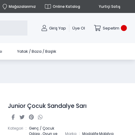
Mağazalarımız
Online Katalog
Yurtiçi Satış
Giriş Yap
Üye Ol
Sepetim
ı
Yatak / Baza / Başlık
Junior Çocuk Sandalye Sarı
Kategori
Genç / Çocuk
Odası
,
Oyun ve
Marka
Modalife Mobilya