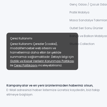
Genç Odası / Çocuk Oda
Pratik Mobilya
Masa Sandalye Takımlar
Outlet Seri Sonu Ürünler
Bahçe ve Balkon Mobilyas
Çerez Kullanımı
Çerez Kullanımı Çerezler (cookie),
Studio Collection
modalifemoebel web sitesini ve
hizmetlerimizi daha etkin bir şekilde
sunmamızı sağlamaktadır. Detaylı bilgi için
Gizlilik ve Kişisel Verilerin Korunması Politikası
ile
Çerez Politikasını
inceleyebilirsiniz.
Kampanyalar ve en yeni ürünlerimizden haberiniz olsun,
E-Mail adresinizi haber listemize ücretsiz kaydedin, bizi takip
etmeye başlayın.