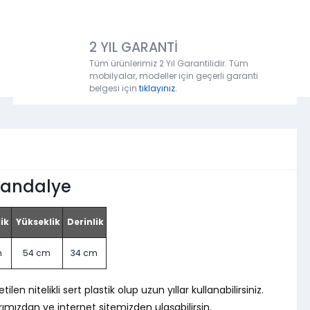
2 YIL GARANTİ
Tüm ürünlerimiz 2 Yıl Garantilidir. Tüm
mobilyalar, modeller için geçerli garanti
belgesi için
tıklayınız.
Sandalye
ik
Yükseklik
Derinlik
m
54 cm
34 cm
 nitelikli sert plastik olup uzun yıllar kullanabilirsiniz.
mızdan ve internet sitemizden ulaşabilirsin.