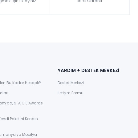
şmak için tıklayınız
İki Yıl Garanti
YARDIM + DESTEK MERKEZİ
den Bu Kadar Hesaplı?
Destek Merkezi
mları
İletişim Formu
om’da, 5. A.C.E Awards
Kendi Paketini Kendin
 Almanya'ya Mobilya