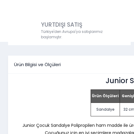
YURTDIŞI SATIŞ
Türkiye'den Avrupa'ya satışlarımız
başlamıştır.
Ürün Bilgisi ve Ölçüleri
Junior 
Ürün Ölçüleri
Genişl
Sandalye
32 c
Junior Çocuk Sandalye Polipropilen ham madde ile üretilen
Çocuğunuz için en iyi seçimlere mağazaları