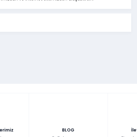
lerimiz
BLOG
İl