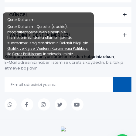
GÜNCEL
Çerez Kullanımı
Çerez Kullanımı Çerezler (cookie),
modalifemoebel web sitesini ve
YARDIM + DESTEK MERKEZİ
hizmetlerimizi daha etkin bir şekilde
sunmamızı sağlamaktadır. Detaylı bilgi için
Gizlilik ve Kişisel Verilerin Korunması Politikası
ile
Çerez Politikasını
inceleyebilirsiniz.
Kampanyalar ve en yeni ürünlerimizden haberiniz olsun,
E-Mail adresinizi haber listemize ücretsiz kaydedin, bizi takip
etmeye başlayın.