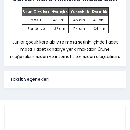
Ürün Ölçüleri
Genişlik
Yükseklik
Derinlik
Masa
43 cm
45 cm
43 cm
Sandalye
32 cm
54 cm
34 cm
Junior çocuk kare aktivite masa setinin içinde
1 adet
masa, 1 adet sandalye
yer almaktadır. Ürüne
mağazalarımızdan ve internet sitemizden ulaşabilirsin.
Taksit Seçenekleri