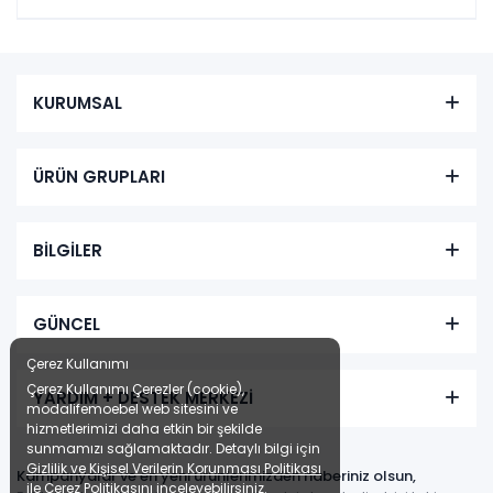
KURUMSAL
ÜRÜN GRUPLARI
BİLGİLER
GÜNCEL
Çerez Kullanımı
Çerez Kullanımı Çerezler (cookie),
YARDIM + DESTEK MERKEZİ
modalifemoebel web sitesini ve
hizmetlerimizi daha etkin bir şekilde
sunmamızı sağlamaktadır. Detaylı bilgi için
Gizlilik ve Kişisel Verilerin Korunması Politikası
Kampanyalar ve en yeni ürünlerimizden haberiniz olsun,
ile
Çerez Politikasını
inceleyebilirsiniz.