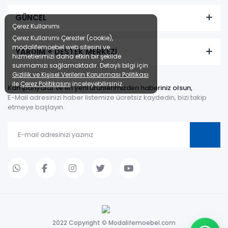
GÜNCEL
Çerez Kullanımı
Çerez Kullanımı Çerezler (cookie),
modalifemoebel web sitesini ve
YARDIM + DESTEK MERKEZİ
hizmetlerimizi daha etkin bir şekilde
sunmamızı sağlamaktadır. Detaylı bilgi için
Gizlilik ve Kişisel Verilerin Korunması Politikası
ile
Çerez Politikasını
inceleyebilirsiniz.
Kampanyalar ve en yeni ürünlerimizden haberiniz olsun,
E-Mail adresinizi haber listemize ücretsiz kaydedin, bizi takip
etmeye başlayın.
2022 Copyright © Modalifemoebel.com