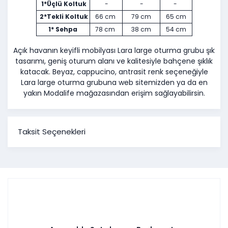
1*Üçlü Koltuk
-
-
-
2*Tekli Koltuk
66 cm
79 cm
65 cm
1* Sehpa
78 cm
38 cm
54 cm
Açık havanın keyifli mobilyası Lara large oturma grubu şık
tasarımı, geniş oturum alanı ve kalitesiyle bahçene şıklık
katacak. Beyaz, cappucino, antrasit renk seçeneğiyle
Lara large oturma grubuna web sitemizden ya da en
yakın Modalife mağazasından erişim sağlayabilirsin.
Taksit Seçenekleri