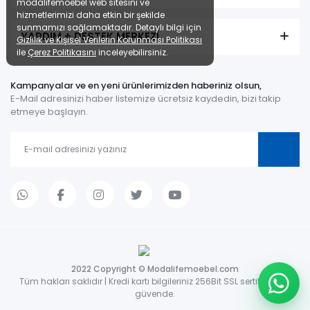
modalifemoebel web sitesini ve
hizmetlerimizi daha etkin bir şekilde
sunmamızı sağlamaktadır. Detaylı bilgi için
YARDIM + DESTEK MERKEZİ
Gizlilik ve Kişisel Verilerin Korunması Politikası
ile
Çerez Politikasını
inceleyebilirsiniz.
Kampanyalar ve en yeni ürünlerimizden haberiniz olsun,
E-Mail adresinizi haber listemize ücretsiz kaydedin, bizi takip
etmeye başlayın.
2022 Copyright © Modalifemoebel.com
Tüm hakları saklıdır | Kredi kartı bilgileriniz 256Bit SSL sertifikası ile
güvende.