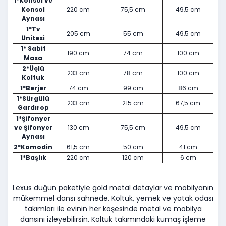
1*Konsol ve
Konsol
220 cm
75,5 cm
49,5 cm
Aynası
1*Tv
205 cm
55 cm
49,5 cm
Ünitesi
1* Sabit
190 cm
74 cm
100 cm
Masa
2*Üçlü
233 cm
78 cm
100 cm
Koltuk
1*Berjer
74 cm
99 cm
86 cm
1*Sürgülü
233 cm
215 cm
67,5 cm
Gardırop
1*Şifonyer
ve Şifonyer
130 cm
75,5 cm
49,5 cm
Aynası
2*Komodin
61,5 cm
50 cm
41 cm
1*Başlık
220 cm
120 cm
6 cm
Lexus düğün paketiyle gold metal detaylar ve mobilyanın
mükemmel dansı sahnede. Koltuk, yemek ve yatak odası
takımları ile evinin her köşesinde metal ve mobilya
dansını izleyebilirsin. Koltuk takımındaki kumaş işleme