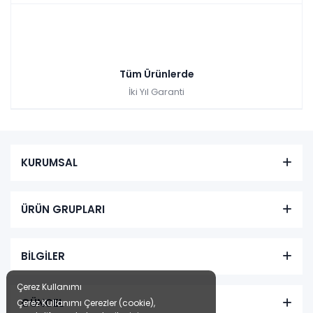
Tüm Ürünlerde
İki Yıl Garanti
KURUMSAL
ÜRÜN GRUPLARI
BİLGİLER
Çerez Kullanımı
GÜNCEL
Çerez Kullanımı Çerezler (cookie),