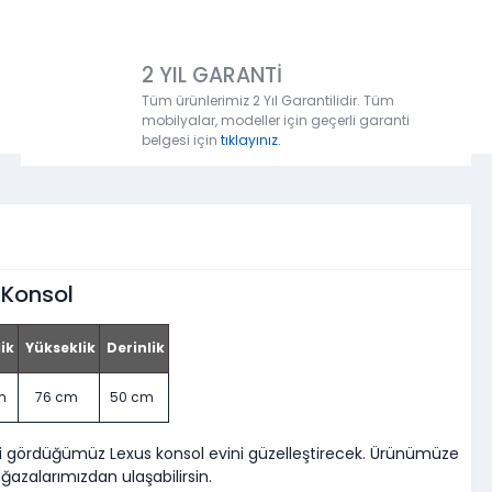
2 YIL GARANTİ
Tüm ürünlerimiz 2 Yıl Garantilidir. Tüm
mobilyalar, modeller için geçerli garanti
belgesi için
tıklayınız.
 Konsol
ik
Yükseklik
Derinlik
cm
76 cm
50 cm
ni gördüğümüz Lexus konsol evini güzelleştirecek. Ürünümüze
azalarımızdan ulaşabilirsin.