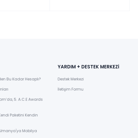
YARDIM + DESTEK MERKEZİ
den Bu Kadar Hesaplı?
Destek Merkezi
mları
İletişim Formu
om’da, 5. A.C.E Awards
Kendi Paketini Kendin
 Almanya'ya Mobilya