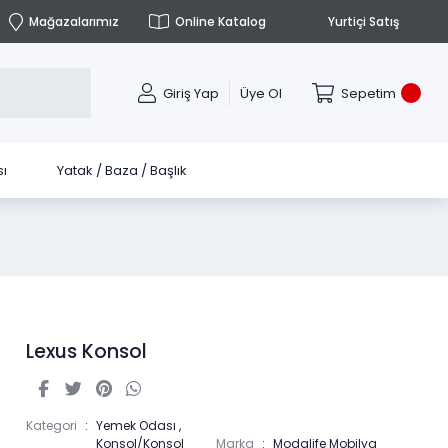
Mağazalarımız
Online Katalog
Yurtiçi Satış
Giriş Yap
Üye Ol
Sepetim
ı
Yatak / Baza / Başlık
Lexus Konsol
Kategori
Yemek Odası
,
Konsol/Konsol
Marka
Modalife Mobilya