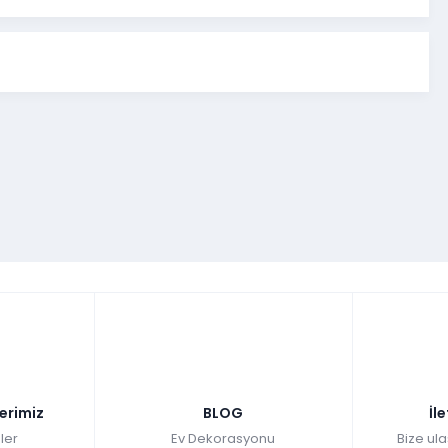
lerimiz
BLOG
İl
ler
Ev Dekorasyonu
Bize ula