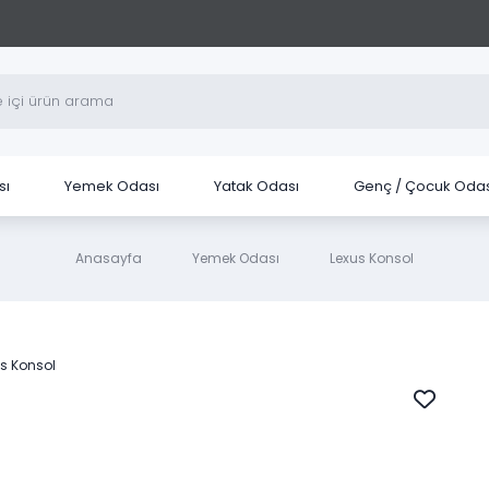
sı
Yemek Odası
Yatak Odası
Genç / Çocuk Odas
Anasayfa
Yemek Odası
Lexus Konsol