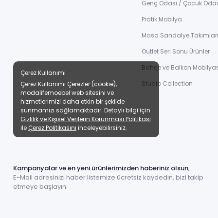
Genç Odası / Çocuk Oda
Pratik Mobilya
Masa Sandalye Takımlar
Outlet Seri Sonu Ürünler
Bahçe ve Balkon Mobilyas
Çerez Kullanımı
Studio Collection
Çerez Kullanımı Çerezler (cookie),
modalifemoebel web sitesini ve
hizmetlerimizi daha etkin bir şekilde
sunmamızı sağlamaktadır. Detaylı bilgi için
Gizlilik ve Kişisel Verilerin Korunması Politikası
ile
Çerez Politikasını
inceleyebilirsiniz.
Kampanyalar ve en yeni ürünlerimizden haberiniz olsun,
E-Mail adresinizi haber listemize ücretsiz kaydedin, bizi takip
etmeye başlayın.