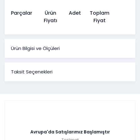
Parçalar
Ürün
Adet
Toplam
Fiyatı
Fiyat
Ürün Bilgisi ve Ölçüleri
Lexus Koltuk Takımı - Krem
Taksit Seçenekleri
Ürün Ölçüleri
Genişlik
Yükseklik
Derinlik
Üçlü Koltuk
233 cm
78 cm
100 cm
Berjer
74 cm
99 cm
86 cm
Lexus krem koltuk takımıyla gold metal detaylar ve
mobilyanın mükemmel dansı sahnede. Bununla birlikte
kumaş işleme detayları, yastıklardaki renk geçişleri gözleri
kamaştırıyor. Bu muhteşem güzelliğin yanında yatak
Avrupa'da Satışlarımız Başlamıştır
olabilmesi ile yüksek ayak özelliğine sahip olması konforu da
Teslimat