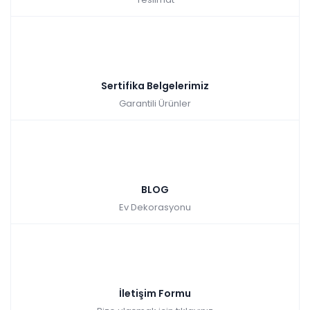
gösteriyor. Lexus koltuk takımı mağazalarımızda ve internet
sitemizde seni bekliyor.
Sertifika Belgelerimiz
Garantili Ürünler
BLOG
Ev Dekorasyonu
İletişim Formu