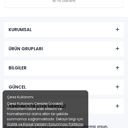
İki Yıl Garanti
KURUMSAL
ÜRÜN GRUPLARI
BİLGİLER
GÜNCEL
Çerez Kullanımı
Çerez Kullanımı Çerezler (cookie),
YARDIM + DESTEK MERKEZİ
modalifemoebel web sitesini ve
hizmetlerimizi daha etkin bir şekilde
sunmamızı sağlamaktadır. Detaylı bilgi için
Gizlilik ve Kişisel Verilerin Korunması Politikası
Kampanyalar ve en yeni ürünlerimizden haberiniz olsun,