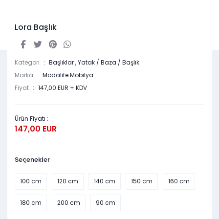
Lora Başlık
Kategori
Başlıklar
,
Yatak / Baza / Başlık
Marka
Modalife Mobilya
Fiyat
147,00 EUR + KDV
Ürün Fiyatı :
147,00 EUR
Seçenekler
100 cm
120 cm
140 cm
150 cm
160 cm
180 cm
200 cm
90 cm