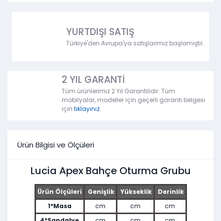
YURTDIŞI SATIŞ
Türkiye'den Avrupa'ya satışlarımız başlamıştır.
2 YIL GARANTİ
Tüm ürünlerimiz 2 Yıl Garantilidir. Tüm
mobilyalar, modeller için geçerli garanti belgesi
için
tıklayınız.
Ürün Bilgisi ve Ölçüleri
Lucia Apex Bahçe Oturma Grubu
Ürün Ölçüleri
Genişlik
Yükseklik
Derinlik
1*Masa
cm
cm
cm
4*Sandalye
cm
cm
cm