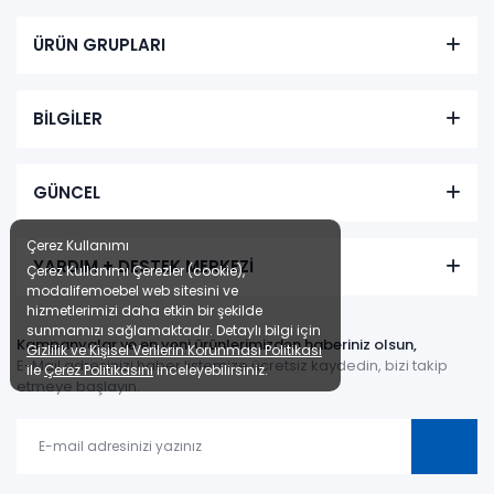
ÜRÜN GRUPLARI
BİLGİLER
GÜNCEL
Çerez Kullanımı
YARDIM + DESTEK MERKEZİ
Çerez Kullanımı Çerezler (cookie),
modalifemoebel web sitesini ve
hizmetlerimizi daha etkin bir şekilde
sunmamızı sağlamaktadır. Detaylı bilgi için
Kampanyalar ve en yeni ürünlerimizden haberiniz olsun,
Gizlilik ve Kişisel Verilerin Korunması Politikası
E-Mail adresinizi haber listemize ücretsiz kaydedin, bizi takip
ile
Çerez Politikasını
inceleyebilirsiniz.
etmeye başlayın.