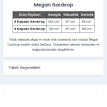
Megan Gardırop
Ürün Ölçüleri
Genişlik
Yükseklik
Derinlik
5 Kapaklı Gardırop
240 cm
217 cm
58 cm
6 Kapaklı Gardırop
201 cm
217 cm
58 cm
Yatak odanızda ahşap ve siyah renk uyumuyla tarz yaratan Megan
Gardırop modeli sizleri bekliyor. Ürünümüze internet sitemizden ve
mağazalarımızdan ulaşabilirsin.
Taksit Seçenekleri