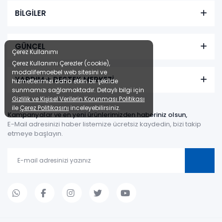
BİLGİLER
GÜNCEL
Çerez Kullanımı
Çerez Kullanımı Çerezler (cookie),
modalifemoebel web sitesini ve
YARDIM + DESTEK MERKEZİ
hizmetlerimizi daha etkin bir şekilde
sunmamızı sağlamaktadır. Detaylı bilgi için
Gizlilik ve Kişisel Verilerin Korunması Politikası
ile
Çerez Politikasını
inceleyebilirsiniz.
Kampanyalar ve en yeni ürünlerimizden haberiniz olsun,
E-Mail adresinizi haber listemize ücretsiz kaydedin, bizi takip
etmeye başlayın.