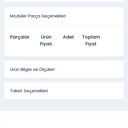
Modüler Parça Seçenekleri
Parçalar
Ürün
Adet
Toplam
Fiyatı
Fiyat
Ürün Bilgisi ve Ölçüleri
Megan Yatak Odası
Taksit Seçenekleri
Ürün
Genişlik
Yükseklik
Derinlik
Ölçüleri
5 Kapaklı
201 cm
217 cm
57 cm
Gardırop
6 Kapaklı
240
cm
217
cm
57 cm
Gardırop