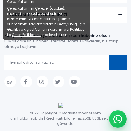
Çerez Kullanımı
Çerez Kullanımı Çerezler (cookie),
modalifemoebel web sitesini ve
YARDIM + DESTEK MERKEZİ
hizmetlerimizi daha etkin bir şekilde
sunmamızı sağlamaktadır. Detaylı bilgi için
Gizlilik ve Kişisel Verilerin Korunması Politikası
ile
Çerez Politikasını
inceleyebilirsiniz.
Kampanyalar ve en yeni ürünlerimizden haberiniz olsun,
E-Mail adresinizi haber listemize ücretsiz kaydedin, bizi takip
etmeye başlayın.
2022 Copyright © Modalifemoebel.com
Tüm hakları saklıdır | Kredi kartı bilgileriniz 256Bit SSL sertifikası ile
güvende.