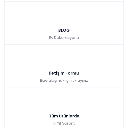
aynalı seçenekleri mevcut. Milano yatak odası takımına
hem internet sitemizden hem de mağazalarımızdan
ulaşabilirsin.
BLOG
Ev Dekorasyonu
İletişim Formu
Bize ulaşmak için tıklayınız
Tüm Ürünlerde
İki Yıl Garanti