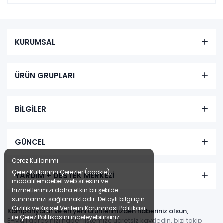
KURUMSAL
ÜRÜN GRUPLARI
BİLGİLER
GÜNCEL
Çerez Kullanımı
Çerez Kullanımı Çerezler (cookie),
YARDIM + DESTEK MERKEZİ
modalifemoebel web sitesini ve
hizmetlerimizi daha etkin bir şekilde
sunmamızı sağlamaktadır. Detaylı bilgi için
Gizlilik ve Kişisel Verilerin Korunması Politikası
Kampanyalar ve en yeni ürünlerimizden haberiniz olsun,
ile
Çerez Politikasını
inceleyebilirsiniz.
E-Mail adresinizi haber listemize ücretsiz kaydedin, bizi takip