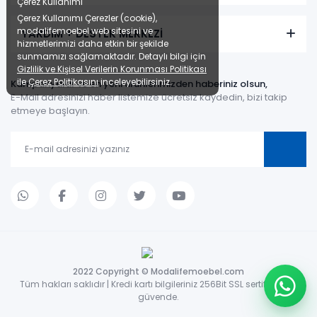
Çerez Kullanımı
Çerez Kullanımı Çerezler (cookie),
modalifemoebel web sitesini ve
YARDIM + DESTEK MERKEZİ
hizmetlerimizi daha etkin bir şekilde
sunmamızı sağlamaktadır. Detaylı bilgi için
Gizlilik ve Kişisel Verilerin Korunması Politikası
ile
Çerez Politikasını
inceleyebilirsiniz.
Kampanyalar ve en yeni ürünlerimizden haberiniz olsun,
E-Mail adresinizi haber listemize ücretsiz kaydedin, bizi takip
etmeye başlayın.
2022 Copyright © Modalifemoebel.com
Tüm hakları saklıdır | Kredi kartı bilgileriniz 256Bit SSL sertifikası ile
güvende.