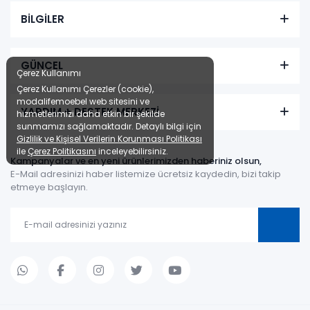
BİLGİLER
GÜNCEL
Çerez Kullanımı
Çerez Kullanımı Çerezler (cookie),
modalifemoebel web sitesini ve
YARDIM + DESTEK MERKEZİ
hizmetlerimizi daha etkin bir şekilde
sunmamızı sağlamaktadır. Detaylı bilgi için
Gizlilik ve Kişisel Verilerin Korunması Politikası
ile
Çerez Politikasını
inceleyebilirsiniz.
Kampanyalar ve en yeni ürünlerimizden haberiniz olsun,
E-Mail adresinizi haber listemize ücretsiz kaydedin, bizi takip
etmeye başlayın.