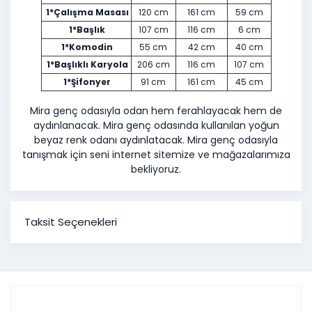
1*
Çalışma Masası
120 cm
161 cm
59 cm
1*
Başlık
107 cm
116 cm
6 cm
1*
Komodin
55 cm
42 cm
40 cm
1*Başlıklı
Karyola
206 cm
116 cm
107 cm
1*
Şifonyer
91 cm
161 cm
45 cm
Mira genç odasıyla odan hem ferahlayacak hem de
aydınlanacak. Mira genç odasında kullanılan yoğun
beyaz renk odanı aydınlatacak. Mira genç odasıyla
tanışmak için seni internet sitemize ve mağazalarımıza
bekliyoruz.
Taksit Seçenekleri