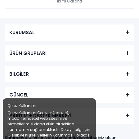
İki Yıl Garanti
KURUMSAL
ÜRÜN GRUPLARI
BİLGİLER
GÜNCEL
Çerez Kullanımı
Çerez Kullanımı Çerezler (cookie),
YARDIM + DESTEK MERKEZİ
modalifemoebel web sitesini ve
hizmetlerimizi daha etkin bir şekilde
sunmamızı sağlamaktadır. Detaylı bilgi için
Gizlilik ve Kişisel Verilerin Korunması Politikası
Kampanyalar ve en yeni ürünlerimizden haberiniz olsun,