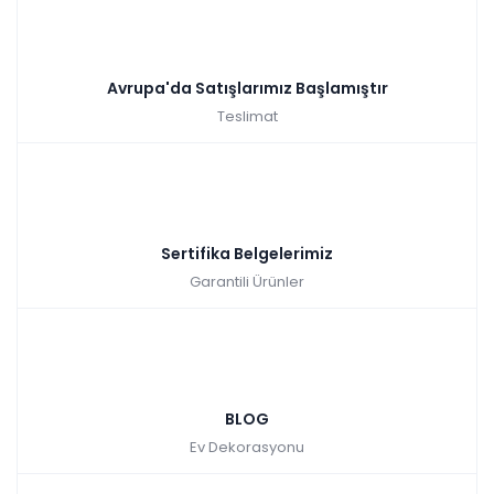
1*Berjer
1*Kapaklı Gardırop
1*Şifonyer
Avrupa'da Satışlarımız Başlamıştır
2*Komodin
Teslimat
1*Başlık
6*Sandalye
31.01.2025 Tarihinde Stoklarda Olucaktır.
Sertifika Belgelerimiz
Garantili Ürünler
BLOG
Ev Dekorasyonu