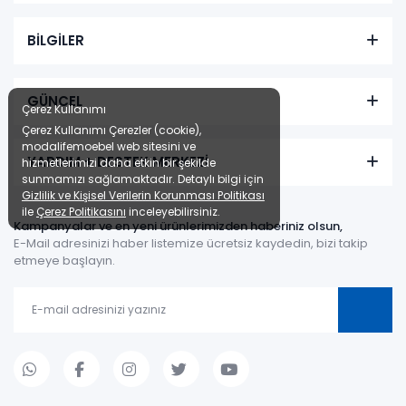
BİLGİLER
GÜNCEL
Çerez Kullanımı
Çerez Kullanımı Çerezler (cookie),
modalifemoebel web sitesini ve
YARDIM + DESTEK MERKEZİ
hizmetlerimizi daha etkin bir şekilde
sunmamızı sağlamaktadır. Detaylı bilgi için
Gizlilik ve Kişisel Verilerin Korunması Politikası
ile
Çerez Politikasını
inceleyebilirsiniz.
Kampanyalar ve en yeni ürünlerimizden haberiniz olsun,
E-Mail adresinizi haber listemize ücretsiz kaydedin, bizi takip
etmeye başlayın.