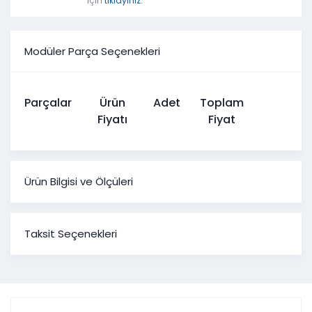
için
tıklayınız.
Modüler Parça Seçenekleri
Parçalar
Ürün
Adet
Toplam
Fiyatı
Fiyat
Ürün Bilgisi ve Ölçüleri
Nitra Düğün Paketi
Taksit Seçenekleri
Ürün Ölçüleri
Genişlik
Yükseklik
Derinlik
1*Konsol
1*Tv Ünitesi
1*Sabit Masa
2*Üçlü Koltuk