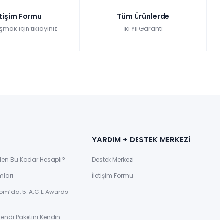
etişim Formu
Tüm Ürünlerde
şmak için tıklayınız
İki Yıl Garanti
YARDIM + DESTEK MERKEZİ
den Bu Kadar Hesaplı?
Destek Merkezi
mları
İletişim Formu
om’da, 5. A.C.E Awards
Kendi Paketini Kendin