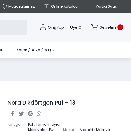
Mağazalarımız
Online Katalog
Yurtiçi Satış
Giriş Yap
Üye Ol
Sepetim
ı
Yatak / Baza / Başlık
Nora Dikdörtgen Puf - 13
Kategori
Puf
,
Tamamlayıcı
Mobilyalar
,
Puf
Marka
Modalife Mobilya