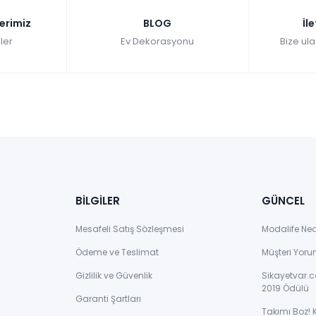
lerimiz
BLOG
İl
ler
Ev Dekorasyonu
Bize ula
BİLGİLER
GÜNCEL
Mesafeli Satış Sözleşmesi
Modalife Ne
Ödeme ve Teslimat
Müşteri Yoru
Gizlilik ve Güvenlik
Sikayetvar.c
2019 Ödülü
Garanti Şartları
Takımı Boz! 