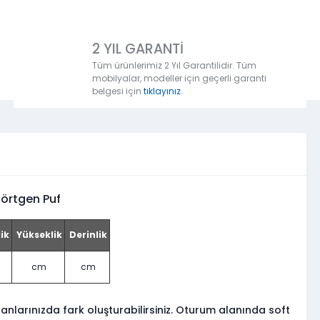
2 YIL GARANTİ
Tüm ürünlerimiz 2 Yıl Garantilidir. Tüm
mobilyalar, modeller için geçerli garanti
belgesi için
tıklayınız.
örtgen Puf
ik
Yükseklik
Derinlik
cm
cm
anlarınızda fark oluşturabilirsiniz.
Oturum alanında soft