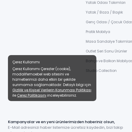
Yatak Odası Takımları
Yatak / Baza / Başlık
Genç Odası / Çocuk Oda
Pratik Mobilya
Masa Sandalye Takımlar
Outlet Seri Sonu Ürünler
Bahçe ve Balkon Mobilyas
Çerez Kullanımı
Çerez Kullanımı Çerezler (cookie),
Studio Collection
modalifemoebel web sitesini ve
hizmetlerimizi daha etkin bir şekilde
sunmamızı sağlamaktadır. Detaylı bilgi için
Gizlilik ve Kişisel Verilerin Korunması Politikası
ile
Çerez Politikasını
inceleyebilirsiniz.
Kampanyalar ve en yeni ürünlerimizden haberiniz olsun,
E-Mail adresinizi haber listemize ücretsiz kaydedin, bizi takip