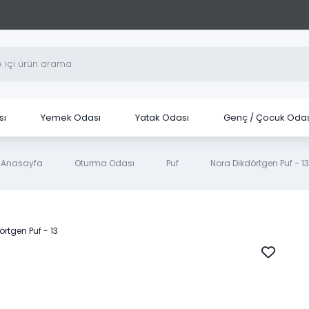
sı
Yemek Odası
Yatak Odası
Genç / Çocuk Odas
Anasayfa
Oturma Odası
Puf
Nora Dikdörtgen Puf - 13