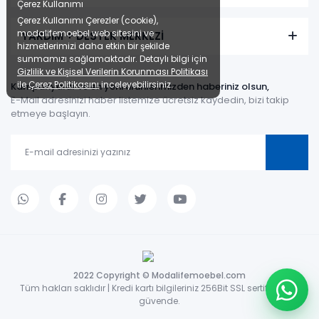
Çerez Kullanımı
Çerez Kullanımı Çerezler (cookie),
modalifemoebel web sitesini ve
YARDIM + DESTEK MERKEZİ
hizmetlerimizi daha etkin bir şekilde
sunmamızı sağlamaktadır. Detaylı bilgi için
Gizlilik ve Kişisel Verilerin Korunması Politikası
ile
Çerez Politikasını
inceleyebilirsiniz.
Kampanyalar ve en yeni ürünlerimizden haberiniz olsun,
E-Mail adresinizi haber listemize ücretsiz kaydedin, bizi takip
etmeye başlayın.
2022 Copyright © Modalifemoebel.com
Tüm hakları saklıdır | Kredi kartı bilgileriniz 256Bit SSL sertifikası ile
güvende.