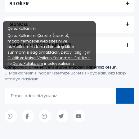
BİLGİLER
GÜNCEL
Çerez Kullanımı
Çerez Kullanımı Çerezler (cookie),
modalifemoebel web sitesini ve
YARDIM + DESTEK MERKEZİ
hizmetlerimizi daha etkin bir şekilde
sunmamızı sağlamaktadır. Detaylı bilgi için
Gizlilik ve Kişisel Verilerin Korunması Politikası
ile
Çerez Politikasını
inceleyebilirsiniz.
Kampanyalar ve en yeni ürünlerimizden haberiniz olsun,
E-Mail adresinizi haber listemize ücretsiz kaydedin, bizi takip
etmeye başlayın.