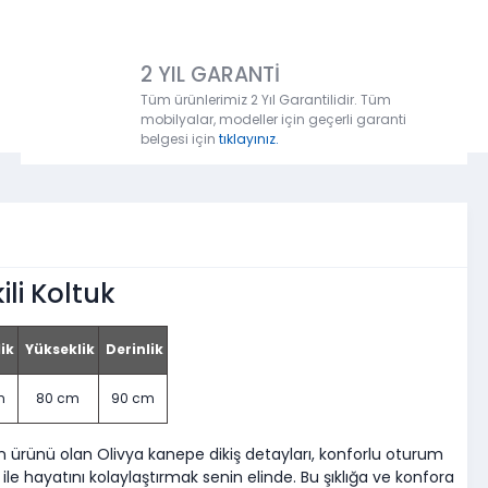
2 YIL GARANTİ
Tüm ürünlerimiz 2 Yıl Garantilidir. Tüm
mobilyalar, modeller için geçerli garanti
belgesi için
tıklayınız.
ili Koltuk
ik
Yükseklik
Derinlik
m
80 cm
90 cm
inin ürünü olan Olivya kanepe dikiş detayları, konforlu oturum
ile hayatını kolaylaştırmak senin elinde. Bu şıklığa ve konfora