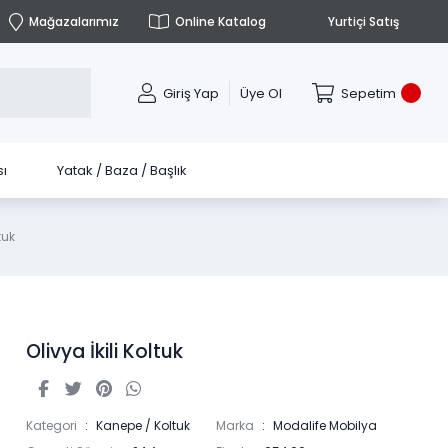
Mağazalarımız
Online Katalog
Yurtiçi Satış
Giriş Yap
Üye Ol
Sepetim
ı
Yatak / Baza / Başlık
tuk
Olivya İkili Koltuk
Kategori
Kanepe / Koltuk
Marka
Modalife Mobilya