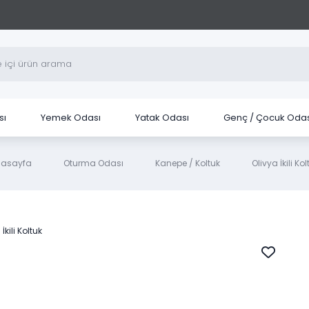
sı
Yemek Odası
Yatak Odası
Genç / Çocuk Odas
nasayfa
Oturma Odası
Kanepe / Koltuk
Olivya İkili Kol