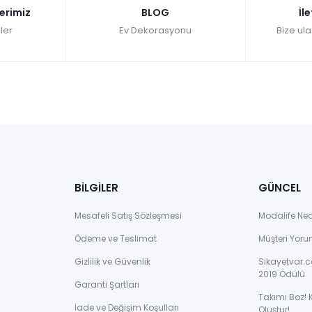
lerimiz
BLOG
İl
ler
Ev Dekorasyonu
Bize ula
BİLGİLER
GÜNCEL
Mesafeli Satış Sözleşmesi
Modalife Ne
Ödeme ve Teslimat
Müşteri Yoru
Gizlilik ve Güvenlik
Sikayetvar.c
2019 Ödülü
Garanti Şartları
Takımı Boz! 
İade ve Değişim Koşulları
Oluştur!