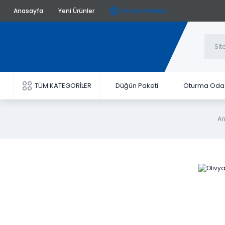
Anasayfa
Yeni Ürünler
Destek Merkezi
TÜM KATEGORİLER
Düğün Paketi
Oturma Oda
A