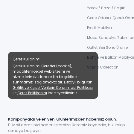
Yatak / Baza / Başlık
Genç Odası / Çocuk Oda
Pratik Mobilya
Masa Sandalye Takımlar
Outlet Seri Sonu Ürünler
Bahçe ve Balkon Mobilyas
Çerez Kullanımı
Çerez Kullanımı Çerezler (cookie),
Studio Collection
modalifemoebel web sitesini ve
hizmetlerimizi daha etkin bir şekilde
sunmamızı sağlamaktadır. Detaylı bilgi için
Gizlilik ve Kişisel Verilerin Korunması Politikası
ile
Çerez Politikasını
inceleyebilirsiniz.
Kampanyalar ve en yeni ürünlerimizden haberiniz olsun,
E-Mail adresinizi haber listemize ücretsiz kaydedin, bizi takip
etmeye başlayın.