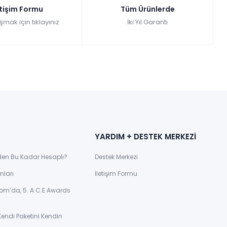
etişim Formu
Tüm Ürünlerde
şmak için tıklayınız
İki Yıl Garanti
YARDIM + DESTEK MERKEZİ
den Bu Kadar Hesaplı?
Destek Merkezi
mları
İletişim Formu
om’da, 5. A.C.E Awards
Kendi Paketini Kendin