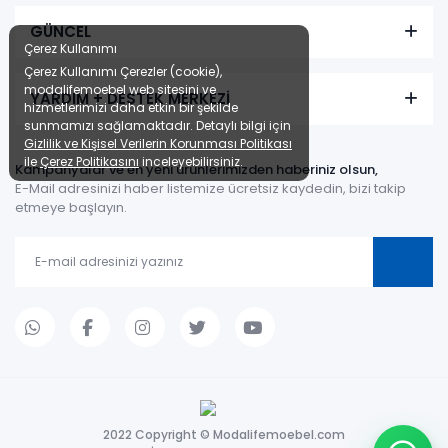
GÜNCEL
Çerez Kullanımı
Çerez Kullanımı Çerezler (cookie),
modalifemoebel web sitesini ve
YARDIM + DESTEK MERKEZİ
hizmetlerimizi daha etkin bir şekilde
sunmamızı sağlamaktadır. Detaylı bilgi için
Gizlilik ve Kişisel Verilerin Korunması Politikası
ile
Çerez Politikasını
inceleyebilirsiniz.
Kampanyalar ve en yeni ürünlerimizden haberiniz olsun,
E-Mail adresinizi haber listemize ücretsiz kaydedin, bizi takip
etmeye başlayın.
2022 Copyright © Modalifemoebel.com