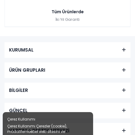
Tüm Ürünlerde
İki Yıl Garanti
KURUMSAL
ÜRÜN GRUPLARI
BİLGİLER
GÜNCEL
Çerez Kullanımı
Çerez Kullanımı Çerezler (cookie),
YARDIM + DESTEK MERKEZİ
modalifemoebel web sitesini ve