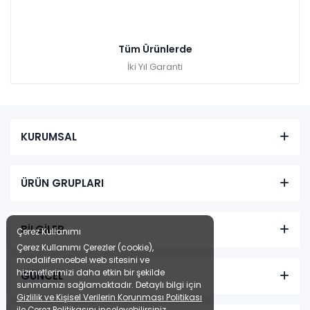
Tüm Ürünlerde
İki Yıl Garanti
KURUMSAL
ÜRÜN GRUPLARI
BİLGİLER
Çerez Kullanımı
Çerez Kullanımı Çerezler (cookie),
modalifemoebel web sitesini ve
hizmetlerimizi daha etkin bir şekilde
GÜNCEL
sunmamızı sağlamaktadır. Detaylı bilgi için
Gizlilik ve Kişisel Verilerin Korunması Politikası
ile
Çerez Politikasını
inceleyebilirsiniz.