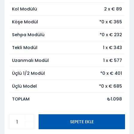
Kol Modülü
2
x €
89
Köşe Modül
*0
x €
365
Sehpa Modülü
*0
x €
232
Tekli Modül
1
x €
343
Uzanmalı Modül
1
x €
577
Üçlü 1/2 Modül
*0
x €
401
Üçlü Model
*0
x €
685
TOPLAM
₺1.098
SEPETE EKLE