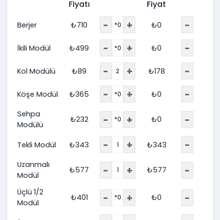
Fiyatı
Fiyat
-
+
-
Berjer
₺
710
₺
0
-
+
-
İkili Modül
₺
499
₺
0
-
+
-
Kol Modülü
₺
89
₺
178
-
+
-
Köşe Modül
₺
365
₺
0
Sehpa
-
+
-
₺
232
₺
0
Modülü
-
+
-
Tekli Modül
₺
343
₺
343
Uzanmalı
-
+
-
₺
577
₺
577
Modül
Üçlü 1/2
-
+
-
₺
401
₺
0
Modül