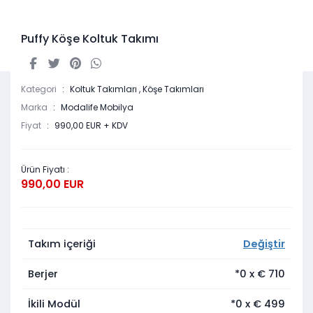
Puffy Köşe Koltuk Takımı
Kategori
Koltuk Takımları
,
Köşe Takımları
Marka
Modalife Mobilya
Fiyat
990,00 EUR + KDV
Ürün Fiyatı :
990,00 EUR
Takım içeriği
Değiştir
Berjer
*0
x €
710
İkili Modül
*0
x €
499