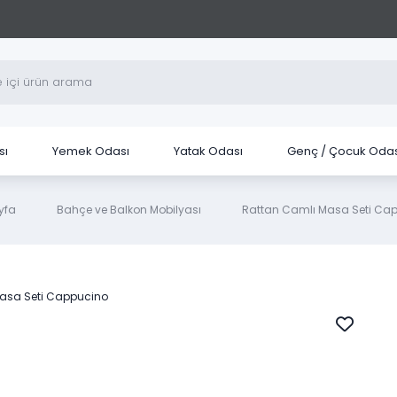
sı
Yemek Odası
Yatak Odası
Genç / Çocuk Odas
yfa
Bahçe ve Balkon Mobilyası
Rattan Camlı Masa Seti Ca