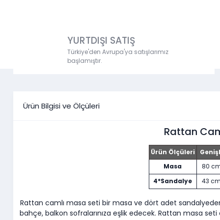
YURTDIŞI SATIŞ
Türkiye'den Avrupa'ya satışlarımız
başlamıştır.
Ürün Bilgisi ve Ölçüleri
Rattan Cam
Ürün Ölçüleri
Genişl
Masa
80 c
4*Sandalye
43 c
Rattan camlı masa seti bir masa ve dört adet sandalyeden o
bahçe, balkon sofralarınıza eşlik edecek. Rattan masa set