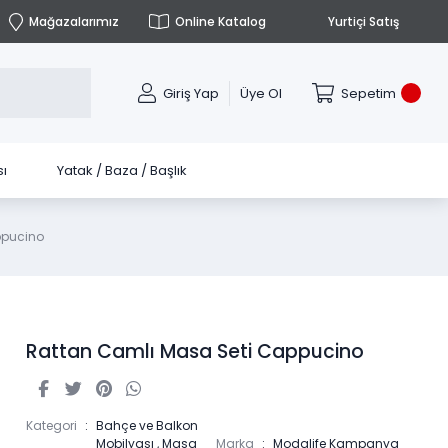
Mağazalarımız
Online Katalog
Yurtiçi Satış
Giriş Yap
Üye Ol
Sepetim
ı
Yatak / Baza / Başlık
ppucino
Rattan Camlı Masa Seti Cappucino
Kategori
Bahçe ve Balkon
Mobilyası
,
Masa
Marka
Modalife Kampanya