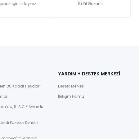
şmak için tıklayınız
İki Yıl Garanti
YARDIM + DESTEK MERKEZİ
den Bu Kadar Hesaplı?
Destek Merkezi
mları
İletişim Formu
om’da, 5. A.C.E Awards
Kendi Paketini Kendin
 Almanya'ya Mobilya