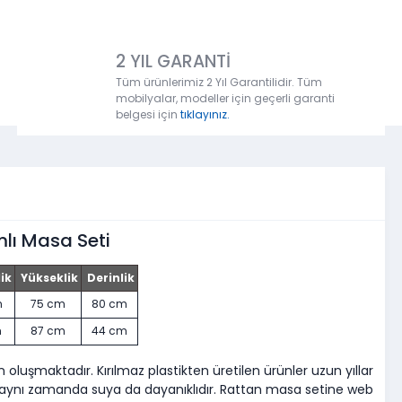
2 YIL GARANTİ
Tüm ürünlerimiz 2 Yıl Garantilidir. Tüm
mobilyalar, modeller için geçerli garanti
belgesi için
tıklayınız.
lı Masa Seti
ik
Yükseklik
Derinlik
m
75 cm
80 cm
m
87 cm
44 cm
luşmaktadır. Kırılmaz plastikten üretilen ürünler uzun yıllar
i aynı zamanda suya da dayanıklıdır. Rattan masa setine web