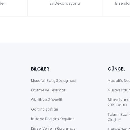
ler
Ev Dekorasyonu
Bize ula
BİLGİLER
GÜNCEL
Mesafeli Satış Sözleşmesi
Modalife Ne
Ödeme ve Teslimat
Müşteri Yoru
Gizlilik ve Güvenlik
Sikayetvar.c
2019 Ödülü
Garanti Şartları
Takımı Boz! 
İade ve Değişim Koşulları
Oluştur!
Kişisel Verilerin Korunması
Türkiye'den