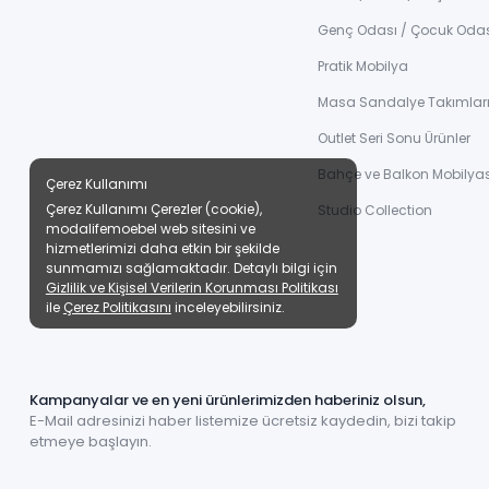
Genç Odası / Çocuk Oda
Pratik Mobilya
Masa Sandalye Takımlar
Outlet Seri Sonu Ürünler
Bahçe ve Balkon Mobilyas
Çerez Kullanımı
Çerez Kullanımı Çerezler (cookie),
Studio Collection
modalifemoebel web sitesini ve
hizmetlerimizi daha etkin bir şekilde
sunmamızı sağlamaktadır. Detaylı bilgi için
Gizlilik ve Kişisel Verilerin Korunması Politikası
ile
Çerez Politikasını
inceleyebilirsiniz.
Kampanyalar ve en yeni ürünlerimizden haberiniz olsun,
E-Mail adresinizi haber listemize ücretsiz kaydedin, bizi takip
etmeye başlayın.