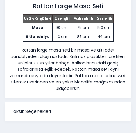
Rattan Large Masa Seti
Ürün Ölçüleri
Genişlik
Yükseklik
Derinlik
Masa
90 cm
75 cm
150 cm
6*Sandalye
43 cm
87 cm
44 cm
Rattan large masa seti bir masa ve altı adet
sandalyeden oluşmaktadır. Kırılmaz plastikten üretilen
ürünler uzun yıllar bahçe, balkonlarınızdaki geniş
sofralarınıza eşlik edecek. Rattan masa seti aynı
zamanda suya da dayanıklıdır. Rattan masa setine web
sitemiz üzerinden ve en yakın Modalife mağazasından
ulaşabilirsin.
Taksit Seçenekleri