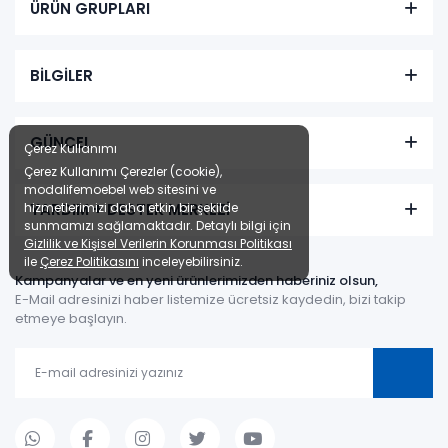
ÜRÜN GRUPLARI
BİLGİLER
GÜNCEL
Çerez Kullanımı
Çerez Kullanımı Çerezler (cookie),
modalifemoebel web sitesini ve
YARDIM + DESTEK MERKEZİ
hizmetlerimizi daha etkin bir şekilde
sunmamızı sağlamaktadır. Detaylı bilgi için
Gizlilik ve Kişisel Verilerin Korunması Politikası
ile
Çerez Politikasını
inceleyebilirsiniz.
Kampanyalar ve en yeni ürünlerimizden haberiniz olsun,
E-Mail adresinizi haber listemize ücretsiz kaydedin, bizi takip
etmeye başlayın.