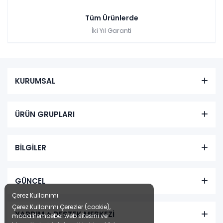
Tüm Ürünlerde
İki Yıl Garanti
KURUMSAL
ÜRÜN GRUPLARI
BİLGİLER
GÜNCEL
Çerez Kullanımı
Çerez Kullanımı Çerezler (cookie),
YARDIM + DESTEK MERKEZİ
modalifemoebel web sitesini ve