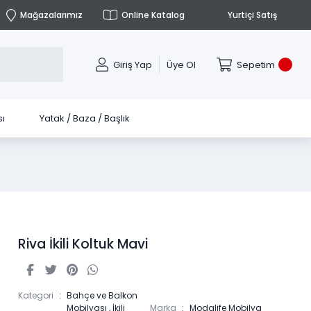
Mağazalarımız
Online Katalog
Yurtiçi Satış
Giriş Yap
Üye Ol
Sepetim
ı
Yatak / Baza / Başlık
Riva İkili Koltuk Mavi
Kategori
Bahçe ve Balkon
Mobilyası
,
İkili
Marka
Modalife Mobilya