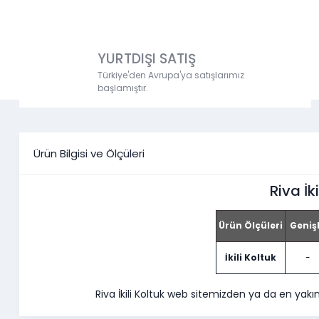
YURTDIŞI SATIŞ
Türkiye'den Avrupa'ya satışlarımız
başlamıştır.
Ürün Bilgisi ve Ölçüleri
Riva İki
Ürün Ölçüleri
Genişl
İkili Koltuk
-
Riva İkili Koltuk web sitemizden ya da en yak