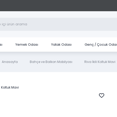
sı
Yemek Odası
Yatak Odası
Genç / Çocuk Odas
Anasayfa
Bahçe ve Balkon Mobilyası
Riva İkili Koltuk Mavi