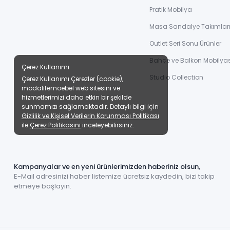
Pratik Mobilya
Masa Sandalye Takımlar
Outlet Seri Sonu Ürünler
Bahçe ve Balkon Mobilyas
Çerez Kullanımı
Studio Collection
Çerez Kullanımı Çerezler (cookie),
modalifemoebel web sitesini ve
hizmetlerimizi daha etkin bir şekilde
sunmamızı sağlamaktadır. Detaylı bilgi için
Gizlilik ve Kişisel Verilerin Korunması Politikası
ile
Çerez Politikasını
inceleyebilirsiniz.
Kampanyalar ve en yeni ürünlerimizden haberiniz olsun,
E-Mail adresinizi haber listemize ücretsiz kaydedin, bizi takip
etmeye başlayın.