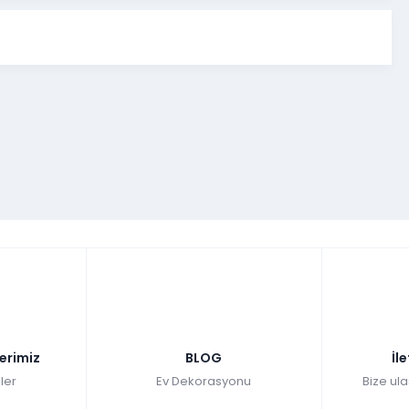
lerimiz
BLOG
İl
ler
Ev Dekorasyonu
Bize ula