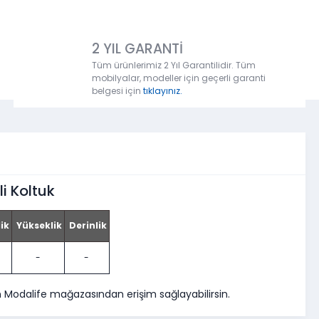
2 YIL GARANTİ
Tüm ürünlerimiz 2 Yıl Garantilidir. Tüm
mobilyalar, modeller için geçerli garanti
belgesi için
tıklayınız.
li Koltuk
ik
Yükseklik
Derinlik
-
-
ın Modalife mağazasından erişim sağlayabilirsin.