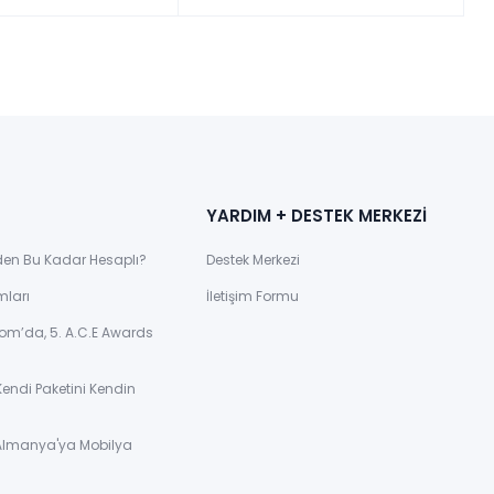
YARDIM + DESTEK MERKEZİ
den Bu Kadar Hesaplı?
Destek Merkezi
mları
İletişim Formu
om’da, 5. A.C.E Awards
Kendi Paketini Kendin
 Almanya'ya Mobilya